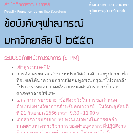
สำนักกิจการวุฒยาจารย์
สำนักงานสภามหาวิทยาลัย
Skip to main content
จุฬาลงกรณ์มหาวิทยาลัย
Faculty Promotion Committee Secretariat
ข้อบังคับจุฬาลงกรณ์
มหาวิทยาลัย ปี ๒๕๕๓
ระบบขอตำแหน่งทางวิชาการ (e-PM)
เข้าสู่ระบบ e-PM
การจัดเตรียมเอกสารแบบประวัติส่วนตัวและรูปถ่าย
เพื่อ
ที่จะขอให้นาความกราบบังคมทูลพระกรุณาโปรดเกล้า
โปรดกระหม่อม
แต่งตั้งตาแหน่งศาสตราจารย์ และ
ศาสตราจารย์พิเศษ
เอกสารการบรรยาย “ข้อพึงระวังในการขอกำหนด
ตำแหน่งทางวิชาการสำหรับคณาจารย์” ในวันพฤหัสบดี
ที่ 21 กันยายน 2566 เวลา 9.30 - 11.00 น.
เอกสารการบรรยาย"ทบทวนแนวทางในการขอกํา
หนดตําแหน่งทางวิชาการของฝ่ายบุคลากรที่ปฏิบัติงาน
ด้านการขอกําหนดตําแหน่งทางวิชาการ” ในวัน